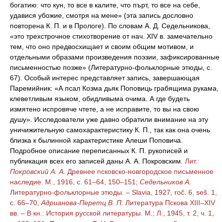
богатию: что кун, то все в калите, что пърт, то все на себе,
удавися убожие, смотря на мене» (эта запись дословно
повторена К. П. и в Прологе). По словам А. Д. Седельникова,
«это трехстрочное стихотворение от нач. XIV в. замечательно
тем, что оно предвосхищает и своим общим мотивом, и
отдельными образами произведения поэзии, зафиксированные
письменностью позже» (Литературно-фольклорные этюды, с.
67). Особый интерес представляет запись, завершающая
Паремийник: «А псал Козма дьяк Поповиць грабящима рукама,
клеветливым языком, обидливыма очима. А где будеть
измятено испровяче чтете, а не исправите, то вы на свою
душу». Исследователи уже давно обратили внимание на эту
уничижительную самохарактеристику К. П., так как она очень
близка к былинной характеристике Алеши Поповича.
Подробное описание переписанных К. П. рукописей и
публикация всех его записей даны А. А. Покровским.
Лит.:
Покровский А. А.
Древнее псковско-новгородское письменное
наследие. М., 1916, с. 61–64, 150–151;
Седельников А.
Литературно-фольклорные этюды. – Slavia, 1927, roč. 6, seš. 1,
с. 66–70;
Адрианова-Перетц В. П.
Литература Пскова XIII–XIV
вв. – В кн.: История русской литературы. М.; Л., 1945, т. 2, ч. 1,