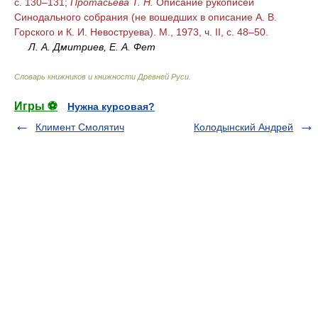
с. 130–131;
Протасьева Т. Н.
Описание рукописей
Синодального собрания (не вошедших в описание А. В.
Горского и К. И. Невоструева). М., 1973, ч. II, с. 48–50.
Л. А. Дмитриев, Е. А. Фет
Словарь книжников и книжности Древней Руси
.
Игры ⚽
Нужна курсовая?
Климент Смолятич
Колодынский Андрей