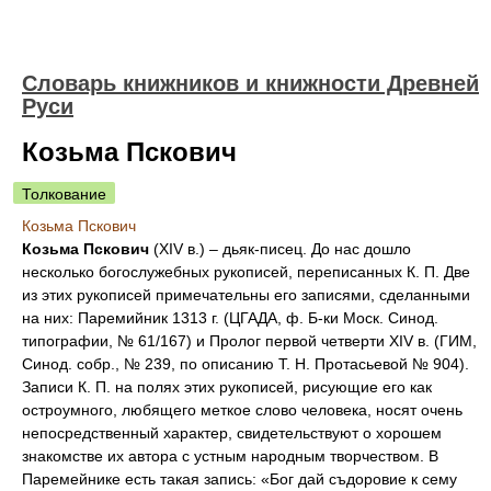
Словарь книжников и книжности Древней
Руси
Козьма Пскович
Толкование
Козьма Пскович
Козьма Пскович
(XIV в.) – дьяк-писец. До нас дошло
несколько богослужебных рукописей, переписанных К. П. Две
из этих рукописей примечательны его записями, сделанными
на них: Паремийник 1313 г. (ЦГАДА, ф. Б-ки Моск. Синод.
типографии, № 61/167) и Пролог первой четверти XIV в. (ГИМ,
Синод. собр., № 239, по описанию Т. Н. Протасьевой № 904).
Записи К. П. на полях этих рукописей, рисующие его как
остроумного, любящего меткое слово человека, носят очень
непосредственный характер, свидетельствуют о хорошем
знакомстве их автора с устным народным творчеством. В
Паремейнике есть такая запись: «Бог дай съдоровие к сему